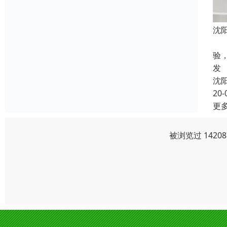
沈
公
验
发
沈
20-
更
被浏览过 142