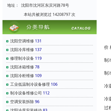
地址：
沈阳市沈河区东滨河路78号
本站共被浏览过 14208797 次
沈阳空调维修
131
价
沈阳冷库维修
137
修理制冷设备
119
制
沈阳冰箱维修
78
制
沈阳冷柜维修
109
工业低温制冷设备修理
106
冷
制冷设备维修公司
112
冷
空调安装拆除
96
过
沈阳冷库安装移动
83