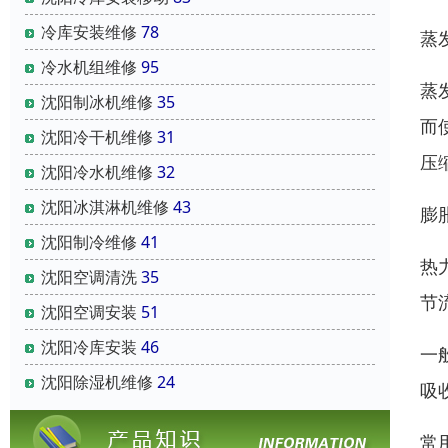
冷库安装维修
78
蒸
冷水机组维修
95
蒸
沈阳制冰机维修
35
而
沈阳冷干机维修
31
压
沈阳冷水机维修
32
沈阳冰淇淋机维修
43
膨
沈阳制冷维修
41
热
沈阳空调清洗
35
节
沈阳空调安装
51
沈阳冷库安装
46
一
沈阳除湿机维修
24
吸
常