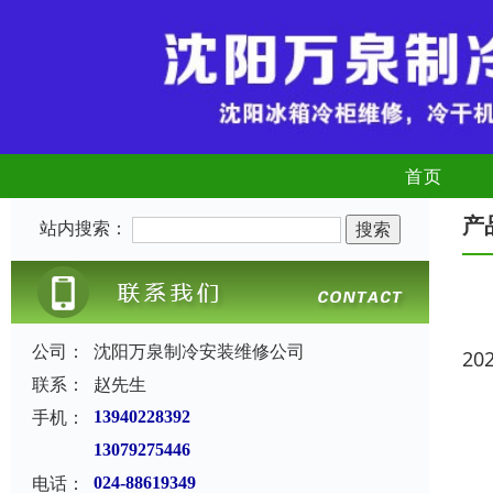
首页
产
站内搜索：
公司：
沈阳万泉制冷安装维修公司
20
联系：
赵先生
手机：
13940228392
13079275446
电话：
024-88619349