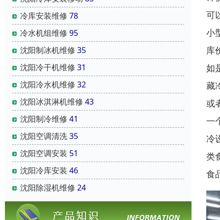
可
冷库安装维修
78
小
冷水机组维修
95
库
沈阳制冰机维修
35
如
沈阳冷干机维修
31
沈阳冷水机维修
32
藏
沈阳冰淇淋机维修
43
或
沈阳制冷维修
41
一
沈阳空调清洗
35
冷
沈阳空调安装
51
类
沈阳冷库安装
46
食
沈阳除湿机维修
24