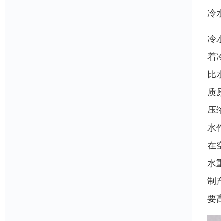
冷
冷
着
比
质
压
水
在
水
制
要