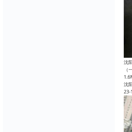
沈
（一
1
沈
23-