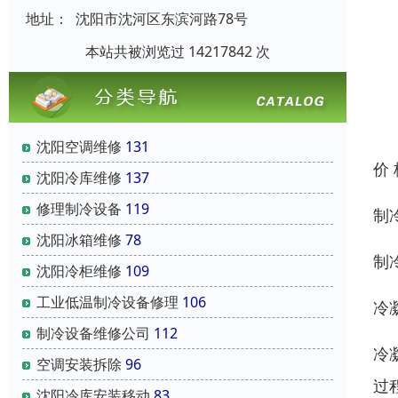
地址：
沈阳市沈河区东滨河路78号
本站共被浏览过 14217842 次
沈阳空调维修
131
价
沈阳冷库维修
137
修理制冷设备
119
制
沈阳冰箱维修
78
制
沈阳冷柜维修
109
工业低温制冷设备修理
106
冷
制冷设备维修公司
112
冷
空调安装拆除
96
过
沈阳冷库安装移动
83