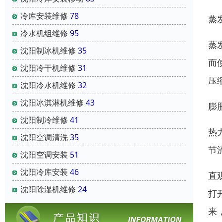
冷库安装维修
78
蒸
冷水机组维修
95
蒸
沈阳制冰机维修
35
而
沈阳冷干机维修
31
压
沈阳冷水机维修
32
沈阳冰淇淋机维修
43
膨
沈阳制冷维修
41
热
沈阳空调清洗
35
节
沈阳空调安装
51
沈阳冷库安装
46
直
沈阳除湿机维修
24
打
来