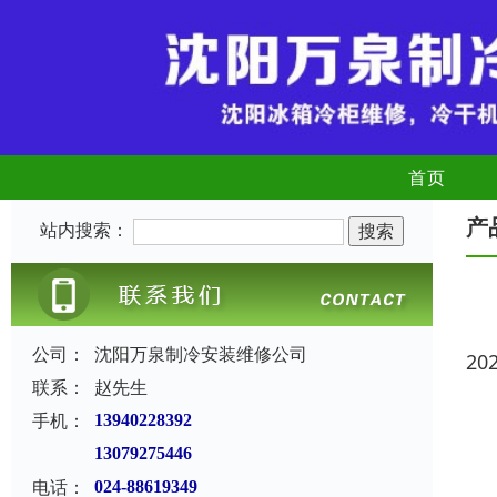
首页
产
站内搜索：
公司：
沈阳万泉制冷安装维修公司
20
联系：
赵先生
手机：
13940228392
13079275446
电话：
024-88619349