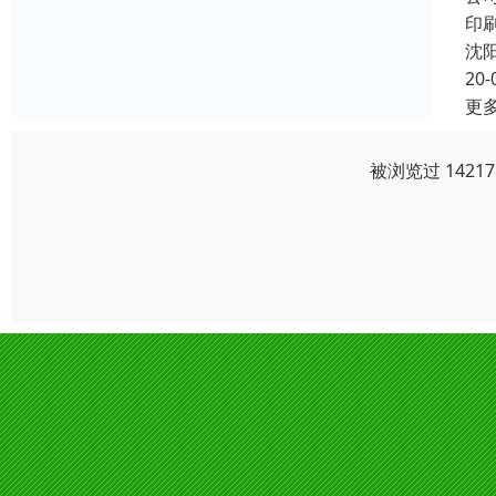
印
沈
20-
更
被浏览过 142