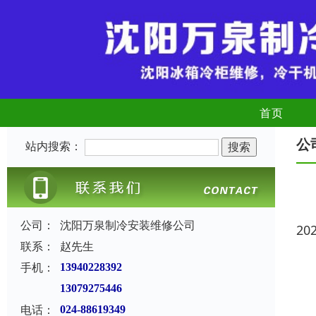
首页
公
站内搜索：
公司：
沈阳万泉制冷安装维修公司
20
联系：
赵先生
手机：
13940228392
13079275446
电话：
024-88619349