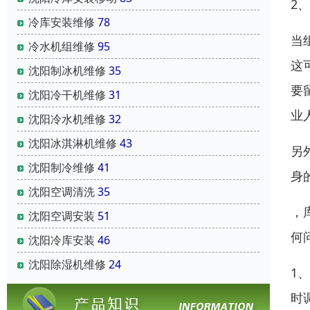
2
冷库安装维修
78
当
冷水机组维修
95
这
沈阳制冰机维修
35
要
沈阳冷干机维修
31
业
沈阳冷水机维修
32
沈阳冰淇淋机维修
43
另
沈阳制冷维修
41
身
沈阳空调清洗
35
，
沈阳空调安装
51
何
沈阳冷库安装
46
沈阳除湿机维修
24
1
时